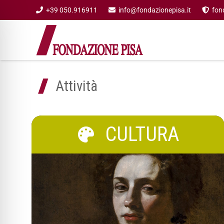
+39 050.916911
info@fondazionepisa.it
fon
Attività
CULTURA