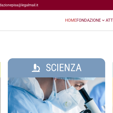
dazionepisa@legalmail.it
HOME
FONDAZIONE
ATT
SCIENZA