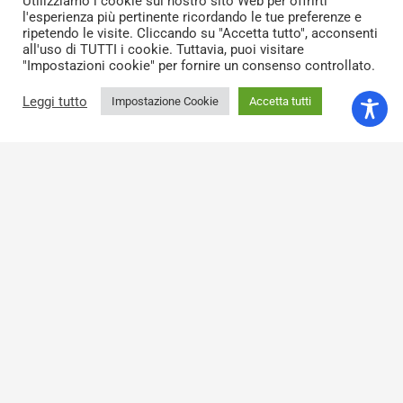
Utilizziamo i cookie sul nostro sito Web per offrirti
Fondazione Pisa
l'esperienza più pertinente ricordando le tue preferenze e
Via Pietro Toselli, 29, 56125 – Pisa
ripetendo le visite. Cliccando su "Accetta tutto", acconsenti
all'uso di TUTTI i cookie. Tuttavia, puoi visitare
"Impostazioni cookie" per fornire un consenso controllato.
telefono: +39 050 916 911
fax: +39 050 916 988
Leggi tutto
Impostazione Cookie
Accetta tutti
e-mail: info@fondazionepisa.it
pec: fondazionepisa@legalmail.it
keyboard_arrow_up
Codice fiscale: 00116480500
Privacy
Contatti
Credits