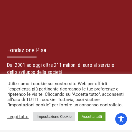
Fondazione Pisa
Dal 2001 ad oggi oltre 211 milioni di euro al servizio
dello sviluppo della società
Utilizziamo i cookie sul nostro sito Web per offrirti
La Fondazione sostiene lo sviluppo sociale del territorio di
l'esperienza più pertinente ricordando le tue preferenze e
riferimento con i redditi derivanti dal proprio patrimonio.
ripetendo le visite. Cliccando su "Accetta tutto", acconsenti
all'uso di TUTTI i cookie. Tuttavia, puoi visitare
"Impostazioni cookie" per fornire un consenso controllato.
Fondazione Pisa
Via Pietro Toselli, 29, 56125 – Pisa
Leggi tutto
Impostazione Cookie
Accetta tutti
telefono: +39 050 916 911