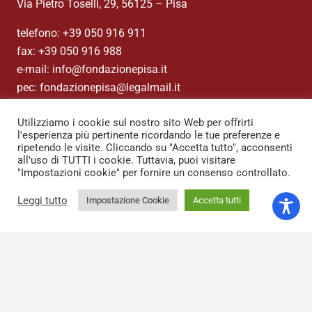
Via Pietro Toselli, 29, 56125 – Pisa
telefono: +39 050 916 911
fax: +39 050 916 988
e-mail: info@fondazionepisa.it
pec: fondazionepisa@legalmail.it
Codice fiscale: 00116480500
Utilizziamo i cookie sul nostro sito Web per offrirti
l'esperienza più pertinente ricordando le tue preferenze e
Privacy
ripetendo le visite. Cliccando su "Accetta tutto", acconsenti
all'uso di TUTTI i cookie. Tuttavia, puoi visitare
Contatti
"Impostazioni cookie" per fornire un consenso controllato.
Credits
Leggi tutto
Impostazione Cookie
Accetta tutti
keyboard_arrow_up