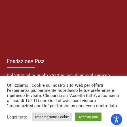
Fondazione Pisa
Dal 2001 ad oggi oltre 211 milioni di euro al servizio
dello sviluppo della società
Utilizziamo i cookie sul nostro sito Web per offrirti
l'esperienza più pertinente ricordando le tue preferenze e
ripetendo le visite. Cliccando su "Accetta tutto", acconsenti
La Fondazione sostiene lo sviluppo sociale del territorio di
all'uso di TUTTI i cookie. Tuttavia, puoi visitare
riferimento con i redditi derivanti dal proprio patrimonio.
"Impostazioni cookie" per fornire un consenso controllato.
Fondazione Pisa
Leggi tutto
Impostazione Cookie
Accetta tutti
Via Pietro Toselli, 29, 56125 – Pisa