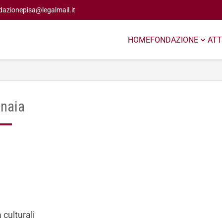
dazionepisa@legalmail.it
HOME
FONDAZIONE
ATT
inaia
à culturali