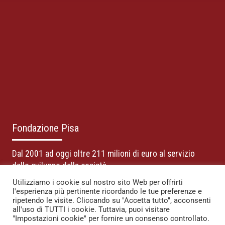
Fondazione Pisa
Dal 2001 ad oggi oltre 211 milioni di euro al servizio
dello sviluppo della società
Utilizziamo i cookie sul nostro sito Web per offrirti
La Fondazione sostiene lo sviluppo sociale del territorio di
l'esperienza più pertinente ricordando le tue preferenze e
riferimento con i redditi derivanti dal proprio patrimonio.
ripetendo le visite. Cliccando su "Accetta tutto", acconsenti
all'uso di TUTTI i cookie. Tuttavia, puoi visitare
"Impostazioni cookie" per fornire un consenso controllato.
Fondazione Pisa