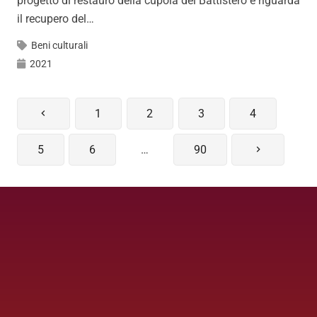
progetto di restauro della cupola del Battistero e riguarda
il recupero del…
Beni culturali
2021
1
2
3
4
5
6
…
90