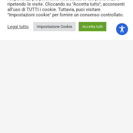
ripetendo le visite. Cliccando su "Accetta tutto", acconsenti
riferimento con i redditi derivanti dal proprio patrimonio.
all'uso di TUTTI i cookie. Tuttavia, puoi visitare
"Impostazioni cookie" per fornire un consenso controllato.
Fondazione Pisa
Leggi tutto
Via Pietro Toselli, 29, 56125 – Pisa
Impostazione Cookie
Accetta tutti
telefono: +39 050 916 911
keyboard_arrow_up
fax: +39 050 916 988
e-mail: info@fondazionepisa.it
pec: fondazionepisa@legalmail.it
Codice fiscale: 00116480500
Privacy
Contatti
Credits