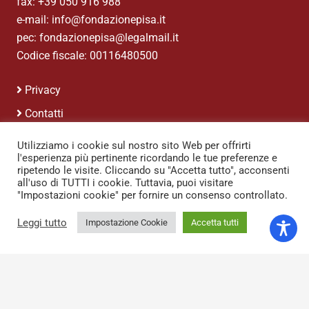
fax: +39 050 916 988
e-mail: info@fondazionepisa.it
pec: fondazionepisa@legalmail.it
Codice fiscale: 00116480500
Privacy
Contatti
Credits
Utilizziamo i cookie sul nostro sito Web per offrirti
l'esperienza più pertinente ricordando le tue preferenze e
ripetendo le visite. Cliccando su "Accetta tutto", acconsenti
all'uso di TUTTI i cookie. Tuttavia, puoi visitare
"Impostazioni cookie" per fornire un consenso controllato.
Leggi tutto
Impostazione Cookie
Accetta tutti
keyboard_arrow_up
© 2020 Fondazione Pisa. Realizzazione:
Catbird.it