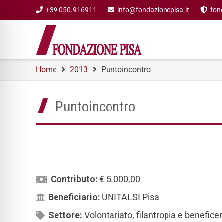
+39 050.916911
info@fondazionepisa.it
fon
Home
2013
Puntoincontro
Puntoincontro
Contributo:
€ 5.000,00
Beneficiario:
UNITALSI Pisa
Settore:
Volontariato, filantropia e benefic