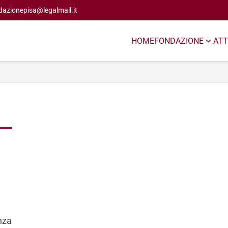
dazionepisa@legalmail.it
HOME
FONDAZIONE
ATT
enza