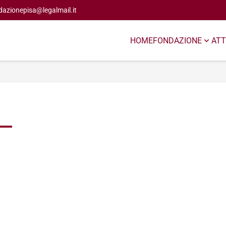
dazionepisa@legalmail.it
HOME
FONDAZIONE
ATT