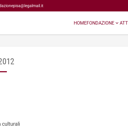
dazionepisa@legalmail.it
HOME
FONDAZIONE
ATT
 2012
à culturali