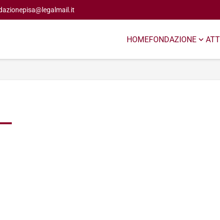
dazionepisa@legalmail.it
HOME
FONDAZIONE
ATT