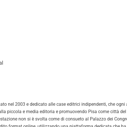
al
to nel 2003 e dedicato alle case editrici indipendenti, che ogni an
lità alla piccola e media editoria e promuovendo Pisa come città del 
estazione non si è svolta come di consueto al Palazzo dei Congr
dito format online, utilizzando una piattaforma dedicata che ha 