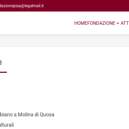
dazionepisa@legalmail.it
HOME
FONDAZIONE
ATT
a
abiano a Molina di Quosa
lturali