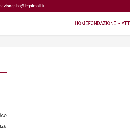
dazionepisa@legalmail.it
HOME
FONDAZIONE
ATT
ico
enza