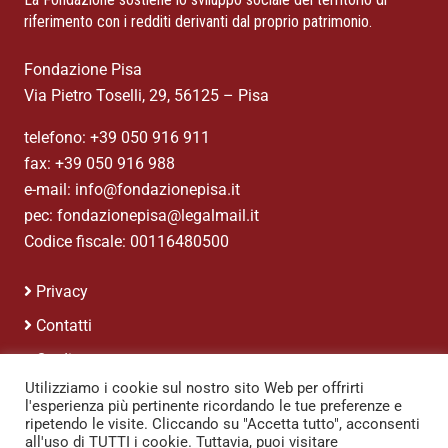
riferimento con i redditi derivanti dal proprio patrimonio.
Fondazione Pisa
Via Pietro Toselli, 29, 56125 – Pisa
telefono: +39 050 916 911
fax: +39 050 916 988
e-mail: info@fondazionepisa.it
pec: fondazionepisa@legalmail.it
Codice fiscale: 00116480500
Privacy
Contatti
Credits
Utilizziamo i cookie sul nostro sito Web per offrirti
l'esperienza più pertinente ricordando le tue preferenze e
ripetendo le visite. Cliccando su "Accetta tutto", acconsenti
all'uso di TUTTI i cookie. Tuttavia, puoi visitare