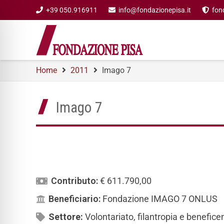
+39 050.916911
info@fondazionepisa.it
fon
Home
2011
Imago 7
Imago 7
Contributo:
€ 611.790,00
Beneficiario:
Fondazione IMAGO 7 ONLUS
Settore:
Volontariato, filantropia e benefic