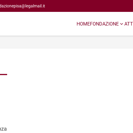
dazionepisa@legalmail.it
HOME
FONDAZIONE
ATT
enza