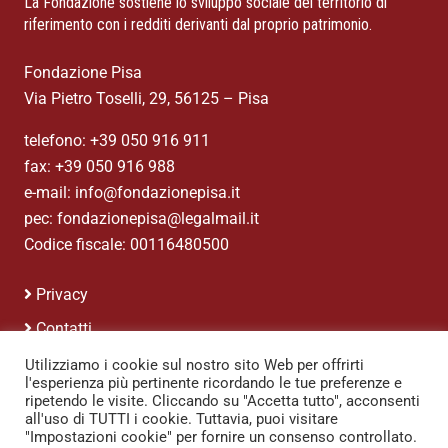
La Fondazione sostiene lo sviluppo sociale del territorio di
riferimento con i redditi derivanti dal proprio patrimonio.
Fondazione Pisa
Via Pietro Toselli, 29, 56125 – Pisa
telefono: +39 050 916 911
fax: +39 050 916 988
e-mail: info@fondazionepisa.it
pec: fondazionepisa@legalmail.it
Codice fiscale: 00116480500
Privacy
Contatti
Credits
Utilizziamo i cookie sul nostro sito Web per offrirti
l'esperienza più pertinente ricordando le tue preferenze e
ripetendo le visite. Cliccando su "Accetta tutto", acconsenti
all'uso di TUTTI i cookie. Tuttavia, puoi visitare
"Impostazioni cookie" per fornire un consenso controllato.