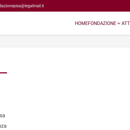
dazionepisa@legalmail.it
HOME
FONDAZIONE
ATT
isa
enza