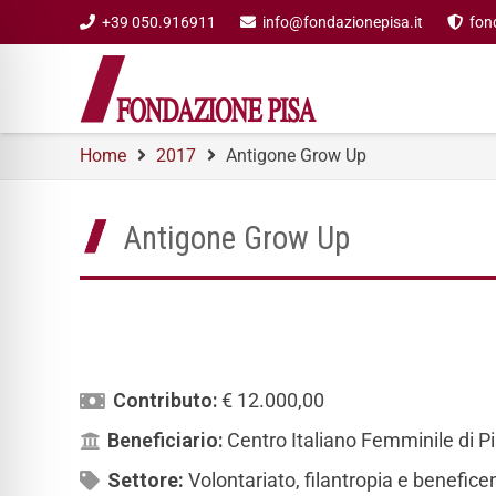
+39 050.916911
info@fondazionepisa.it
fon
Home
2017
Antigone Grow Up
Antigone Grow Up
Contributo:
€ 12.000,00
Beneficiario:
Centro Italiano Femminile di P
Settore:
Volontariato, filantropia e benefic