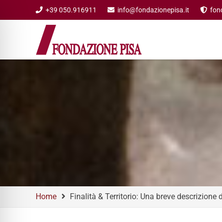
+39 050.916911
info@fondazionepisa.it
fon
Home
Finalità & Territorio: Una breve descrizione