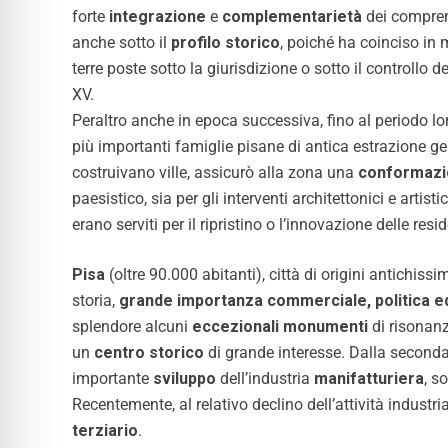
forte
integrazione
e
complementarietà
dei compren
anche sotto il
profilo storico
, poiché ha coinciso in 
terre poste sotto la giurisdizione o sotto il controllo 
XV.
Peraltro anche in epoca successiva, fino al periodo lo
più importanti famiglie pisane di antica estrazione g
costruivano ville, assicurò alla zona una
conformazi
paesistico, sia per gli interventi architettonici e artistic
erano serviti per il ripristino o l’innovazione delle resi
Pisa
(oltre 90.000 abitanti), città di origini antichissi
storia,
grande importanza commerciale, politica ed
splendore alcuni
eccezionali monumenti
di risonan
un
centro storico
di grande interesse. Dalla seconda
importante
sviluppo
dell’industria
manifatturiera
, s
Recentemente, al relativo declino dell’attività industri
terziario
.