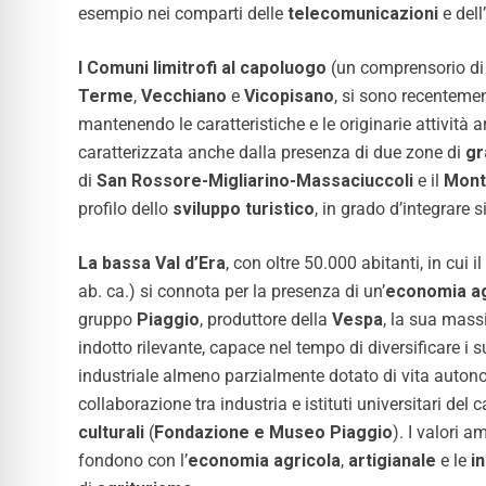
esempio nei comparti delle
telecomunicazioni
e dell’
I Comuni limitrofi al capoluogo
(un comprensorio di 
Terme
,
Vecchiano
e
Vicopisano
,
si sono recentement
mantenendo le caratteristiche e le originarie attività ar
caratterizzata anche dalla presenza di due zone di
gr
di
San Rossore-Migliarino-Massaciuccoli
e il
Mont
profilo dello
sviluppo turistico
, in grado d’integrare s
La bassa Val d’Era
, con oltre 50.000 abitanti, in cui
ab. ca.) si connota per la presenza di un’
economia agr
gruppo
Piaggio
, produttore della
Vespa
, la sua mass
indotto rilevante, capace nel tempo di diversificare i
industriale almeno parzialmente dotato di vita auto
collaborazione tra industria e istituti universitari del 
culturali
(
Fondazione e Museo Piaggio
). I valori a
fondono con l’
economia agricola
,
artigianale
e le
in