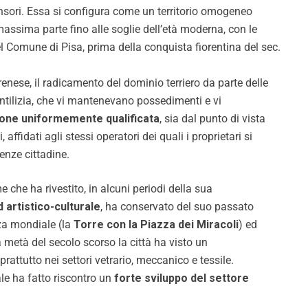
sori. Essa si configura come un territorio omogeneo
massima parte fino alle soglie dell’età moderna, con le
del Comune di Pisa, prima della conquista fiorentina del sec.
renese, il radicamento del dominio terriero da parte delle
entilizia, che vi mantenevano possedimenti e vi
one uniformemente qualificata
, sia dal punto di vista
i, affidati agli stessi operatori dei quali i proprietari si
denze cittadine.
me che ha rivestito, in alcuni periodi della sua
 artistico-culturale
, ha conservato del suo passato
za mondiale (la
Torre con la Piazza dei Miracoli
) ed
 metà del secolo scorso la città ha visto un
oprattutto nei settori vetrario, meccanico e tessile.
ale ha fatto riscontro un
forte sviluppo del settore