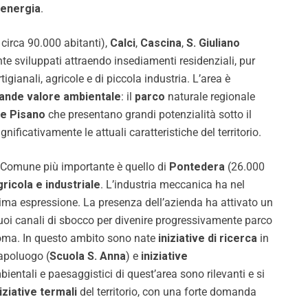
energia
.
circa 90.000 abitanti),
Calci
,
Cascina
,
S. Giuliano
e sviluppati attraendo insediamenti residenziali, pur
tigianali, agricole e di piccola industria. L’area è
ande valore ambientale
: il
parco
naturale regionale
e Pisano
che presentano grandi potenzialità sotto il
ignificativamente le attuali caratteristiche del territorio.
 il Comune più importante è quello di
Pontedera
(26.000
icola e industriale
. L’industria meccanica ha nel
ima espressione. La presenza dell’azienda ha attivato un
 suoi canali di sbocco per divenire progressivamente parco
noma. In questo ambito sono nate
iniziative di ricerca
in
capoluogo (
Scuola S. Anna
) e
iniziative
mbientali e paesaggistici di quest’area sono rilevanti e si
iziative termali
del territorio, con una forte domanda