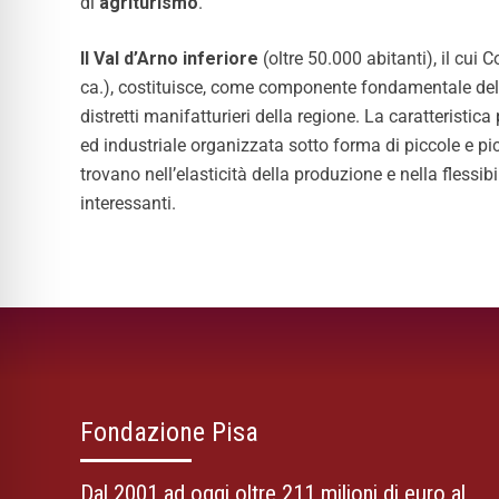
di
agriturismo
.
Il Val d’Arno inferiore
(oltre 50.000 abitanti), il cui
ca.), costituisce, come componente fondamentale de
distretti manifatturieri della regione. La caratteristica 
ed industriale organizzata sotto forma di piccole e p
trovano nell’elasticità della produzione e nella flessibi
interessanti.
Fondazione Pisa
Dal 2001 ad oggi oltre 211 milioni di euro al