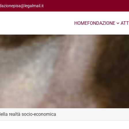
dazionepisa@legalmail.it
HOME
FONDAZIONE
ATT
 della realtà socio-economica