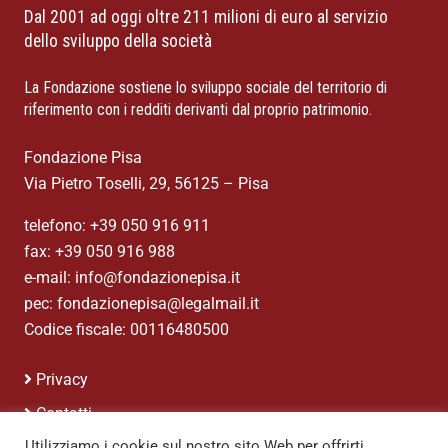
Dal 2001 ad oggi oltre 211 milioni di euro al servizio
dello sviluppo della società
La Fondazione sostiene lo sviluppo sociale del territorio di
riferimento con i redditi derivanti dal proprio patrimonio.
Fondazione Pisa
Via Pietro Toselli, 29, 56125 – Pisa
telefono: +39 050 916 911
fax: +39 050 916 988
e-mail: info@fondazionepisa.it
pec: fondazionepisa@legalmail.it
Codice fiscale: 00116480500
Privacy
Contatti
Utilizziamo i cookie sul nostro sito Web per offrirti
Credits