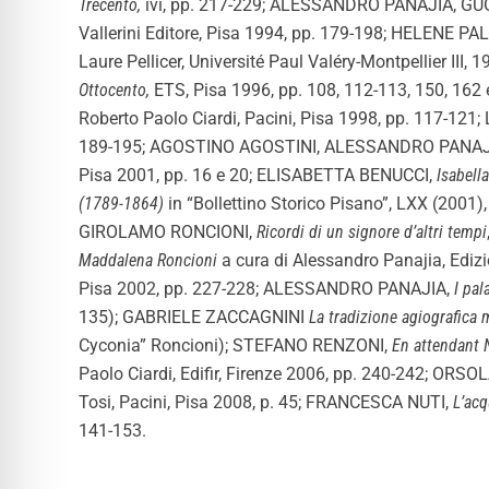
Trecento,
ivi,
pp. 217-229; ALESSANDRO PANAJIA, G
Vallerini Editore, Pisa 1994, pp. 179-198; HELENE PA
Laure Pellicer, Université Paul Valéry-Montpellier III, 
Ottocento,
ETS, Pisa 1996, pp. 108, 112-113, 150, 1
Roberto Paolo Ciardi, Pacini, Pisa 1998, pp. 117-121
189-195; AGOSTINO AGOSTINI, ALESSANDRO PANAJ
Pisa 2001, pp. 16 e 20; ELISABETTA BENUCCI,
Isabella
(1789-1864)
in “Bollettino Storico Pisano”, LXX (200
GIROLAMO RONCIONI,
Ricordi di un signore d’altri tempi
Maddalena Roncioni
a cura di Alessandro Panajia, Ed
Pisa 2002, pp. 227-228; ALESSANDRO PANAJIA,
I pal
135); GABRIELE ZACCAGNINI
La tradizione agiografica 
Cyconia” Roncioni); STEFANO RENZONI,
En attendant 
Paolo Ciardi, Edifir, Firenze 2006, pp. 240-242; ORSO
Tosi, Pacini, Pisa 2008, p. 45; FRANCESCA NUTI,
L’acq
141-153.