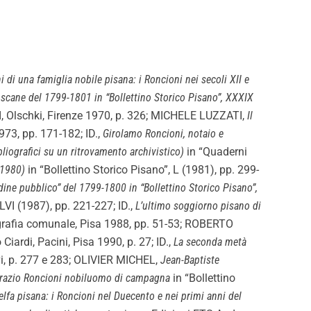
ni di una famiglia nobile pisana: i Roncioni nei secoli XII e
oscane del 1799-1801 in “Bollettino Storico Pisano”, XXXIX
 II, Olschki, Firenze 1970, p. 326; MICHELE LUZZATI,
Il
973, pp. 171-182; ID.,
Girolamo Roncioni, notaio e
ibliografici su un ritrovamento archivistico)
in “Quaderni
-1980)
in “Bollettino Storico Pisano”, L (1981), pp. 299-
 ordine pubblico” del 1799-1800 in “Bollettino Storico Pisano”,
 LVI (1987), pp. 221-227; ID.,
L’ultimo soggiorno pisano di
grafia comunale, Pisa 1988, pp. 51-53; ROBERTO
iardi, Pacini, Pisa 1990, p. 27; ID.,
La seconda metà
ivi, p. 277 e 283; OLIVIER MICHEL,
Jean-Baptiste
i Orazio Roncioni nobiluomo di campagna
in “Bollettino
lfa pisana: i Roncioni nel Duecento e nei primi anni del