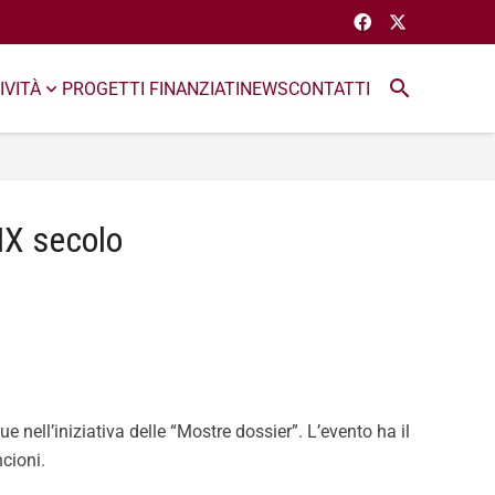
search
IVITÀ
PROGETTI FINANZIATI
NEWS
CONTATTI
XIX secolo
 nell’iniziativa delle “Mostre dossier”. L’evento ha il
ncioni.