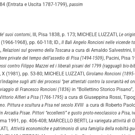
. 84 (Entrata e Uscita 1787-1799),
passim
de’ suoi contorni
, III, Pisa 1838, p. 173; MICHELE LUZZATI,
Le origi
 (1966-1968), pp. 60-118; ID.,
Il
Balì Angelo Roncioni nelle vicende t
Relazioni sul governo della Toscana
a cura di Arnaldo Salvestrini,
tere private del tempo dell’assedio di Pisa (1494-1509)
,
Pacini, Pisa 1
essi contro Filippo Mazzei ed i liberali pisani del 1799 (ragguagli bio-b
no”, X (1981), pp. 53-80; MICHELE LUZZATI,
Girolamo Roncioni (1895
 un’indagine sugli atti dei processi “per attentati contro la sovranità ed
 viaggio di Francesco Roncioni (1836)
in “Bollettino Storico Pisano”,
Vittorio Alfieri a Pisa (1766-1795)
a cura di Giuseppina Rossi, Tipo
no. Pittura e scultura a Pisa nel secolo XVIII
a cura di Roberto Paolo C
in Arcadia Pisae. Pittori “eccellenti” e gusto proto-neoclassico
a
Pisa
, 
Roma 1991, pp. 406-408; MARCELLO BERTI,
La variegata attività d
ZATI,
Attività economiche e patrimonio di una famiglia della nobiltà gue