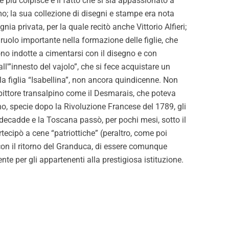
 più colpisce è il fatto che si sia appassionato a
ismo; la sua collezione di disegni e stampe era nota
ia privata, per la quale recitò anche Vittorio Alfieri;
ruolo importante nella formazione delle figlie, che
ono indotte a cimentarsi con il disegno e con
l'”innesto del vajolo”, che si fece acquistare un
, la figlia “Isabellina”, non ancora quindicenne. Non
n pittore transalpino come il Desmarais, che poteva
no, specie dopo la Rivoluzione Francese del 1789, gli
e decadde e la Toscana passò, per pochi mesi, sotto il
rtecipò a cene “patriottiche” (peraltro, come poi
 con il ritorno del Granduca, di essere comunque
e per gli appartenenti alla prestigiosa istituzione.