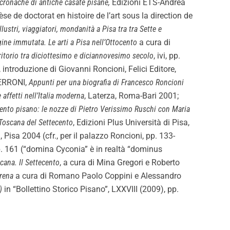
e cronache di antiche casate pisane,
Edizioni ETS-Andrea
hèse de doctorat en histoire de l’art sous la direction de
llustri, viaggiatori, mondanità a Pisa tra tra Sette e
ine immutata. Le arti a Pisa nell’Ottocento
a cura di
erritorio tra diciottesimo e diciannovesimo secolo
, ivi, pp.
, introduzione di Giovanni Roncioni, Felici Editore,
FERRONI,
Appunti per una biografia di Francesco Roncioni
e affetti nell’Italia moderna
, Laterza, Roma-Bari 2001;
ento pisano: le nozze di Pietro Verissimo Ruschi con Maria
a Toscana del Settecento
, Edizioni Plus Università di Pisa,
, Pisa 2004 (cfr., per il palazzo Roncioni, pp. 133-
p. 161 (“domina Cyconia” è in realtà “dominus
scana. Il Settecento
, a cura di Mina Gregori e Roberto
orena
a cura di Romano Paolo Coppini e Alessandro
2)
in “Bollettino Storico Pisano”, LXXVIII (2009), pp.