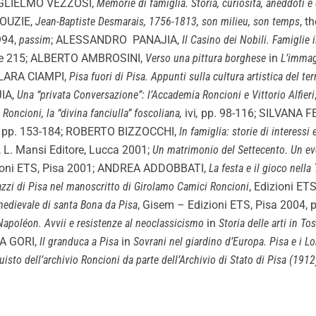
UGLIELMO VEZZOSI,
Memorie di famiglia. Storia, curiosità, aneddoti 
LOUZIE,
Jean-Baptiste Desmarais, 1756-1813, son milieu, son temps
, t
1994,
passim
; ALESSANDRO PANAJIA,
Il Casino dei Nobili. Famiglie i
62 e 215; ALBERTO AMBROSINI,
Verso una pittura borghese
in
L’immag
; LARA CIAMPI,
Pisa fuori di Pisa. Appunti sulla cultura artistica del t
IA,
Una “privata Conversazione”: l’Accademia Roncioni e Vittorio Alfieri
 Roncioni, la “divina fanciulla” foscoliana,
ivi
,
pp. 98-116; SILVANA 
1), pp. 153-184; ROBERTO BIZZOCCHI,
In famiglia: storie di interessi 
, L. Mansi Editore, Lucca 2001;
Un matrimonio del Settecento. Un ev
izioni ETS, Pisa 2001; ANDREA ADDOBBATI,
La festa e il gioco nell
azzi di Pisa nel manoscritto di Girolamo Camici Roncioni
, Edizioni ETS
medievale di santa Bona da Pisa
, Gisem – Edizioni ETS, Pisa 2004, 
Napoléon. Avvii e resistenze al neoclassicismo
in
Storia delle arti in To
LA GORI,
Il granduca a Pisa
in
Sovrani nel giardino d’Europa. Pisa e i L
uisto dell’archivio Roncioni da parte dell’Archivio di Stato di Pisa (191