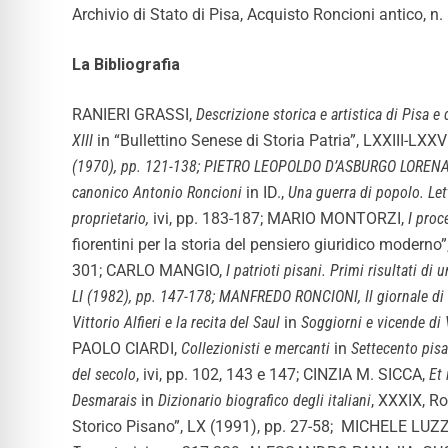
Archivio di Stato di Pisa, Acquisto Roncioni antico, n
La Bibliografia
RANIERI GRASSI,
Descrizione storica e artistica di Pisa e 
XIII
in “Bullettino Senese di Storia Patria”, LXXIII-LXXV
(1970), pp. 121-138; PIETRO LEOPOLDO D’ASBURGO LORENA, 
canonico Antonio Roncioni
in ID.,
Una guerra di popolo. Let
proprietario,
ivi, pp. 183-187; MARIO MONTORZI,
I proc
fiorentini per la storia del pensiero giuridico moder
301;
CARLO MANGIO,
I patrioti pisani. Primi risultati di
LI (1982), pp. 147-178; MANFREDO RONCIONI, Il giornale di
Vittorio Alfieri e la recita del Saul
in
Soggiorni e vicende di 
PAOLO CIARDI,
Collezionisti e mercanti
in
Settecento pisa
del secolo
, ivi, pp. 102, 143 e 147; CINZIA M. SICCA,
Et 
Desmarais
in
Dizionario biografico degli italiani
, XXXIX, 
Storico Pisano”, LX (1991), pp. 27-58;
MICHELE LUZ