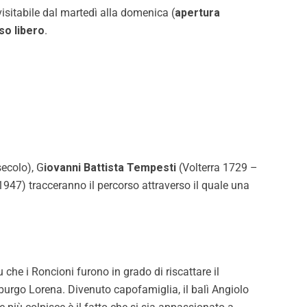
isitabile dal martedì alla domenica (
apertura
so libero
.
secolo), G
iovanni Battista Tempesti
(Volterra 1729 –
947) tracceranno il percorso attraverso il quale una
che i Roncioni furono in grado di riscattare il
burgo Lorena. Divenuto capofamiglia, il balì Angiolo