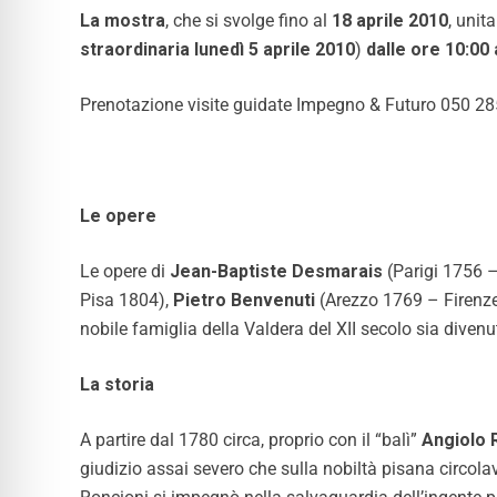
La mostra
, che si svolge fino al
18 aprile 2010
, unit
straordinaria lunedì 5 aprile 2010
)
dalle ore 10:00 
Prenotazione visite guidate Impegno & Futuro 050 2
Le opere
Le
opere
di
Jean-Baptiste Desmarais
(Parigi 1756 
Pisa 1804),
Pietro Benvenuti
(Arezzo 1769 – Firenz
nobile famiglia della Valdera del XII secolo sia divenut
La storia
A partire dal 1780 circa, proprio con il “balì”
Angiolo 
giudizio assai severo che sulla nobiltà pisana circol