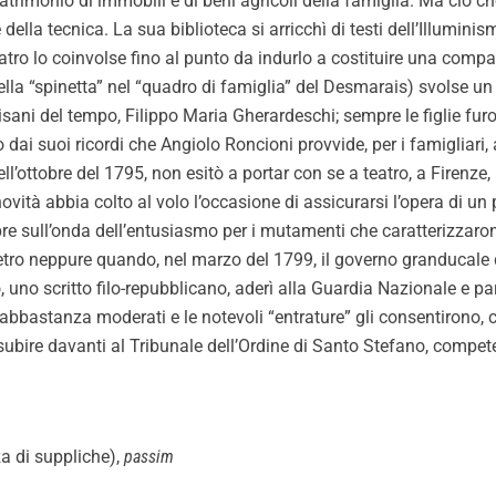
trimonio di immobili e di beni agricoli della famiglia. Ma ciò che
 della tecnica. La sua biblioteca si arricchì di testi dell’Illumin
atro lo coinvolse fino al punto da indurlo a costituire una compagn
ella “spinetta” nel “quadro di famiglia” del Desmarais) svolse un 
sani del tempo, Filippo Maria Gherardeschi; sempre le figlie fur
i suoi ricordi che Angiolo Roncioni provvide, per i famigliari, al
ell’ottobre del 1795, non esitò a portar con se a teatro, a Firenze
ovità abbia colto al volo l’occasione di assicurarsi l’opera di u
mpre sull’onda dell’entusiasmo per i mutamenti che caratterizzaro
indietro neppure quando, nel marzo del 1799, il governo granducal
, uno scritto filo-repubblicano, aderì alla Guardia Nazionale e pa
ti abbastanza moderati e le notevoli “entrature” gli consentirono,
bire davanti al Tribunale dell’Ordine di Santo Stefano, competent
za di suppliche),
passim