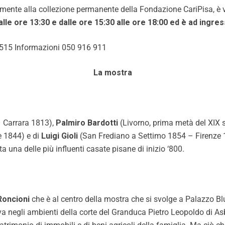
amente alla collezione permanente della Fondazione CariPisa, è v
alle ore 13:30 e dalle ore 15:30 alle ore 18:00 ed è ad ingres
8515 Informazioni 050 916 911
La mostra
– Carrara 1813),
Palmiro Bardotti
(Livorno, prima metà del XIX 
e 1844) e di
Luigi Gioli
(San Frediano a Settimo 1854 – Firenze 1
a una delle più influenti casate pisane di inizio ‘800.
Roncioni
che è al centro della mostra che si svolge a Palazzo Blu 
ava negli ambienti della corte del Granduca Pietro Leopoldo di As