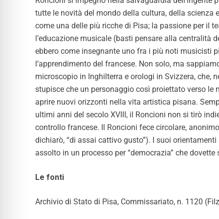
Roncioni si impegnò nella salvaguardia dell’ingente pa
tutte le novità del mondo della cultura, della scienza e
come una delle più ricche di Pisa; la passione per il te
l’educazione musicale (basti pensare alla centralità d
ebbero come insegnante uno fra i più noti musicisti pi
l’apprendimento del francese. Non solo, ma sappiamo da
microscopio in Inghilterra e orologi in Svizzera, che, n
stupisce che un personaggio così proiettato verso le n
aprire nuovi orizzonti nella vita artistica pisana. Se
ultimi anni del secolo XVIII, il Roncioni non si tirò 
controllo francese. Il Roncioni fece circolare, anonimo
dichiarò, “di assai cattivo gusto”). I suoi orientamen
assolto in un processo per “democrazia” che dovette su
Le fonti
Archivio di Stato di Pisa, Commissariato, n. 1120 (Fil