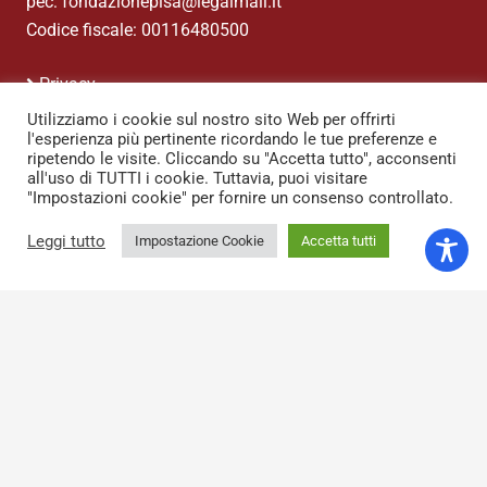
pec: fondazionepisa@legalmail.it
Codice fiscale: 00116480500
Privacy
Utilizziamo i cookie sul nostro sito Web per offrirti
Contatti
l'esperienza più pertinente ricordando le tue preferenze e
Credits
ripetendo le visite. Cliccando su "Accetta tutto", acconsenti
all'uso di TUTTI i cookie. Tuttavia, puoi visitare
"Impostazioni cookie" per fornire un consenso controllato.
Leggi tutto
Impostazione Cookie
Accetta tutti
keyboard_arrow_up
© 2020 Fondazione Pisa. Realizzazione:
Catbird.it